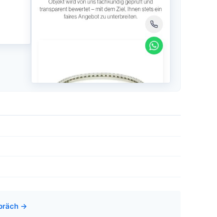
spräch →