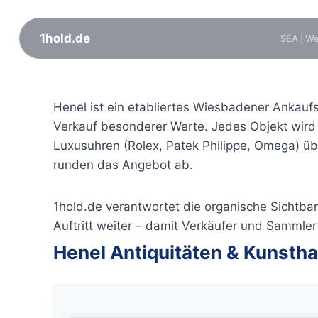
1hold.de
SEA | W
Zum
Inhalt
Henel ist ein etabliertes Wiesbadener Ankaufs
springen
Verkauf besonderer Werte. Jedes Objekt wird
Luxusuhren (Rolex, Patek Philippe, Omega) üb
runden das Angebot ab.
1hold.de verantwortet die organische Sichtba
Auftritt weiter – damit Verkäufer und Sammle
Henel Antiquitäten & Kunsth