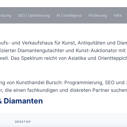
erbung
SEO | Optimierung
KI | Intelligenz
Förderung
Hilfe
aufs- und Verkaufshaus für Kunst, Antiquitäten und Di
fizierter Diamantengutachter und Kunst-Auktionator mit
t. Das Spektrum reicht von Asiatika und Orientteppic
erung von Kunsthandel Bursch: Programmierung, SEO und
 die einen fachkundigen und diskreten Partner suchen
& Diamanten
DESKTOP