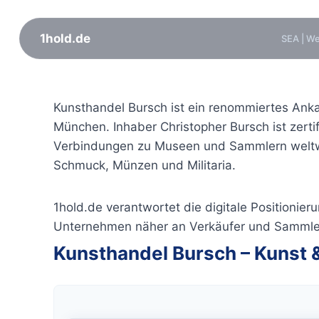
1hold.de
SEA | W
Zum
Inhalt
Kunsthandel Bursch ist ein renommiertes Ank
springen
München. Inhaber Christopher Bursch ist zerti
Verbindungen zu Museen und Sammlern weltwei
Schmuck, Münzen und Militaria.
1hold.de verantwortet die digitale Positioni
Unternehmen näher an Verkäufer und Sammler,
Kunsthandel Bursch – Kunst 