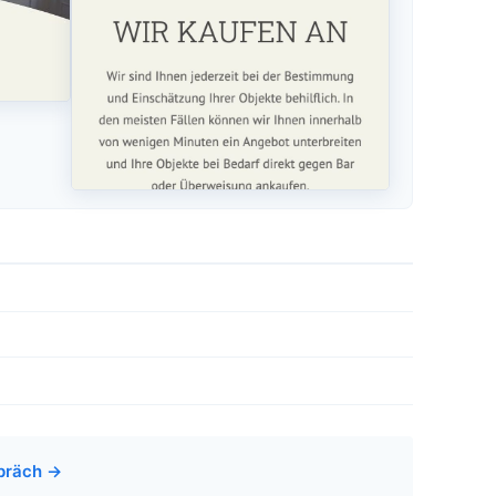
spräch →